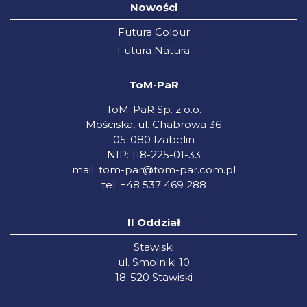
Nowości
Futura Colour
Futura Natura
ToM-PaR
ToM-PaR Sp. z o.o.
Mościska, ul. Chabrowa 36
05-080 Izabelin
NIP: 118-225-01-33
mail:
tom-par@tom-par.com.pl
tel. +48 537 469 288
II Oddział
Stawiski
ul. Smolniki 10
18-520 Stawiski