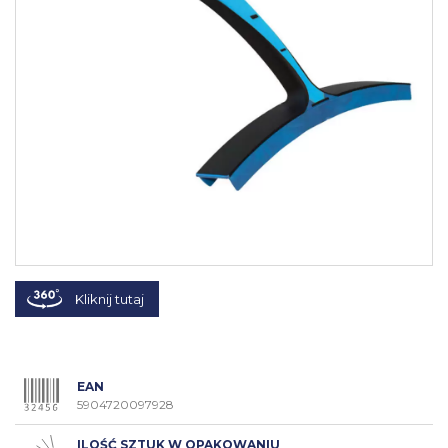
Kliknij tutaj
EAN
5904720097928
ILOŚĆ SZTUK W OPAKOWANIU