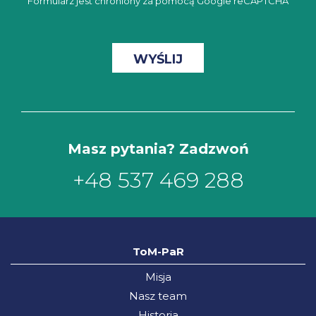
Formularz jest chroniony za pomocą Google reCAPTCHA
Masz pytania? Zadzwoń
+48 537 469 288
ToM-PaR
Misja
Nasz team
Historia