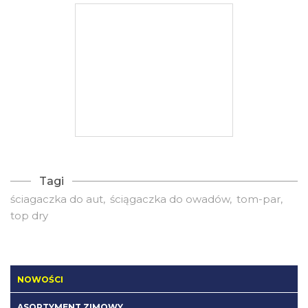
Tagi
ściagaczka do aut
ściągaczka do owadów
tom-par
top dry
NOWOŚCI
ASORTYMENT ZIMOWY