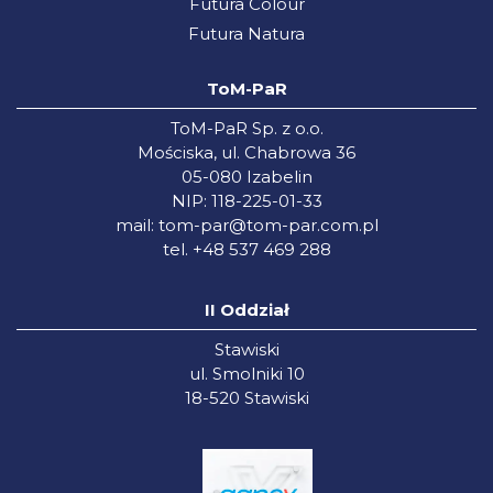
Futura Colour
Futura Natura
ToM-PaR
ToM-PaR Sp. z o.o.
Mościska, ul. Chabrowa 36
05-080 Izabelin
NIP: 118-225-01-33
mail:
tom-par@tom-par.com.pl
tel. +48 537 469 288
II Oddział
Stawiski
ul. Smolniki 10
18-520 Stawiski