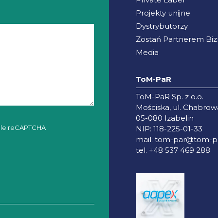
Projekty unijne
Dystrybutorzy
Zostań Partnerem B
Media
ToM-PaR
ToM-PaR Sp. z o.o.
Mościska, ul. Chabrow
05-080 Izabelin
gle reCAPTCHA
NIP: 118-225-01-33
mail:
tom-par@tom-pa
tel. +48 537 469 288