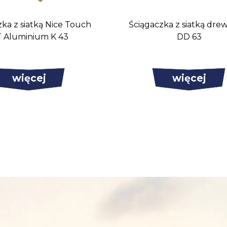
zka z siatką Nice Touch
Ściągaczka z siatką dre
 Aluminium K 43
DD 63
więcej
więcej