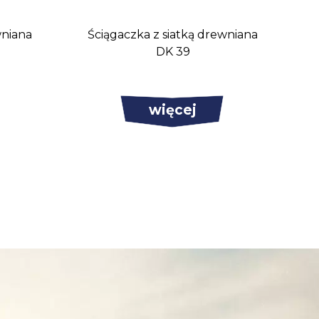
wniana
Ściągaczka z siatką drewniana
DK 39
więcej