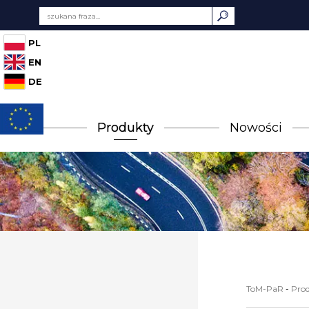
PL
EN
DE
Produkty
Nowości
ToM-PaR
-
Pro