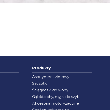
Produkty
Asortyment zimowy
Szczotki
Ściągaczki do wody
Gąbki, irchy, myjki do szyb
Akcesoria motoryzacyjne
Gadżety reklamowe