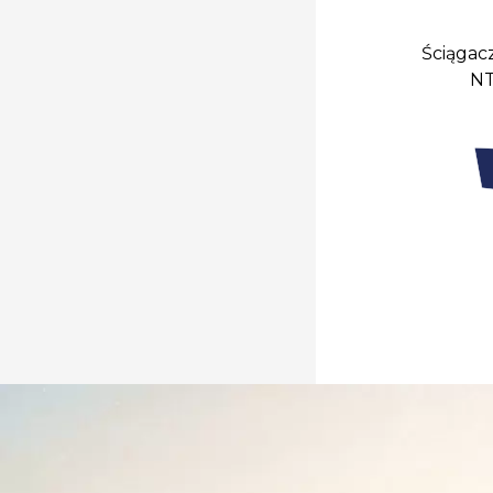
Ściągac
NT