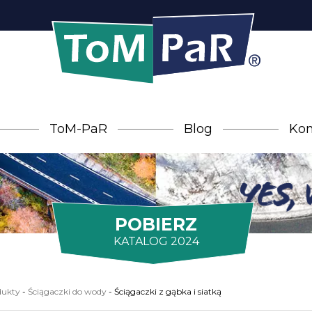
ToM-PaR
Blog
Kon
POBIERZ
KATALOG 2024
dukty
-
Ściągaczki do wody
-
Ściągaczki z gąbka i siatką