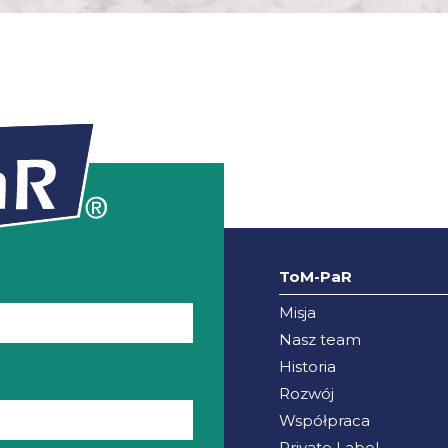
ToM-PaR
Misja
Nasz team
Historia
Rozwój
Współpraca
Private Label