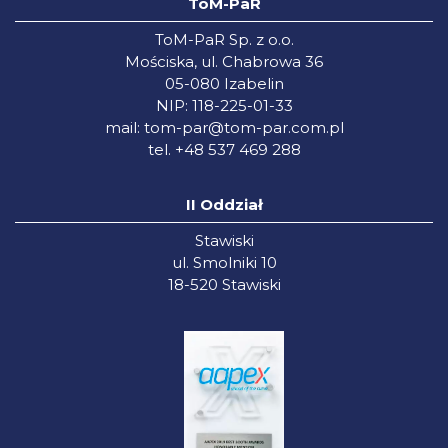
ToM-PaR
ToM-PaR Sp. z o.o.
Mościska, ul. Chabrowa 36
05-080 Izabelin
NIP: 118-225-01-33
mail:
tom-par@tom-par.com.pl
tel. +48 537 469 288
II Oddział
Stawiski
ul. Smolniki 10
18-520 Stawiski