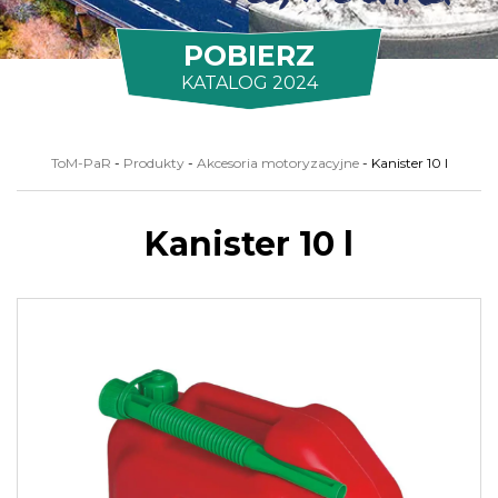
POBIERZ
KATALOG 2024
ToM-PaR
-
Produkty
-
Akcesoria motoryzacyjne
-
Kanister 10 l
Kanister 10 l