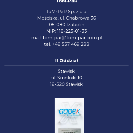
ToM-PaR
ToM-PaR Sp. z o.o.
Mościska, ul. Chabrowa 36
05-080 Izabelin
NIP: 118-225-01-33
mail:
tom-par@tom-par.com.pl
tel. +48 537 469 288
II Oddział
Stawiski
ul. Smolniki 10
18-520 Stawiski