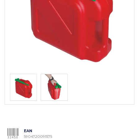
EAN
5904720091575