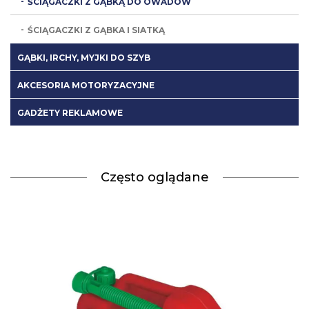
ŚCIĄGACZKI Z GĄBKĄ DO OWADÓW
ŚCIĄGACZKI Z GĄBKA I SIATKĄ
GĄBKI, IRCHY, MYJKI DO SZYB
AKCESORIA MOTORYZACYJNE
GADŻETY REKLAMOWE
Często oglądane