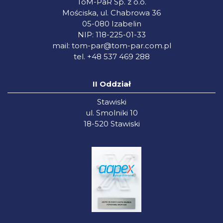
ToM-PaR Sp. z o.o.
Mościska, ul. Chabrowa 36
05-080 Izabelin
NIP: 118-225-01-33
mail:
tom-par@tom-par.com.pl
tel. +48 537 469 288
II Oddział
Stawiski
ul. Smolniki 10
18-520 Stawiski