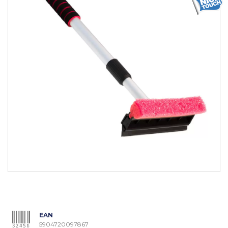
EAN
5904720097867