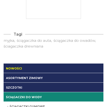
Tagi
myjka
ściągaczka do auta
ściągaczka do owadów
ściagaczka drewniana
NOWOŚCI
ASORTYMENT ZIMOWY
SZCZOTKI
ŚCIĄGACZKI DO WODY
ŚCIĄGACZKI GUMOWE