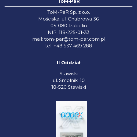
ToM-PaR
ToM-PaR Sp. z o.o.
Mościska, ul. Chabrowa 36
05-080 Izabelin
NIP: 118-225-01-33
mail:
tom-par@tom-par.com.pl
tel. +48 537 469 288
II Oddział
Stawiski
ul. Smolniki 10
18-520 Stawiski