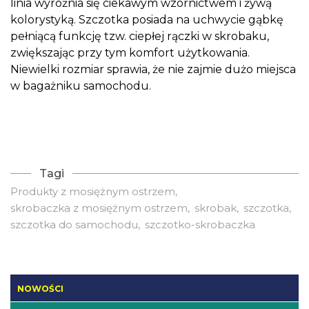
linia wyróżnia się ciekawym wzornictwem i żywą
kolorystyką. Szczotka posiada na uchwycie gąbkę
pełniącą funkcję tzw. ciepłej rączki w skrobaku,
zwiększając przy tym komfort użytkowania.
Niewielki rozmiar sprawia, że nie zajmie dużo miejsca
w bagażniku samochodu.
Tagi
Produkty z mosiężnym ostrzem
skrobaczka z mosiężnym ostrzem
skrobak
szczotka
szczotka do samochodu
szczotko-skrobaczka
NOWOŚCI