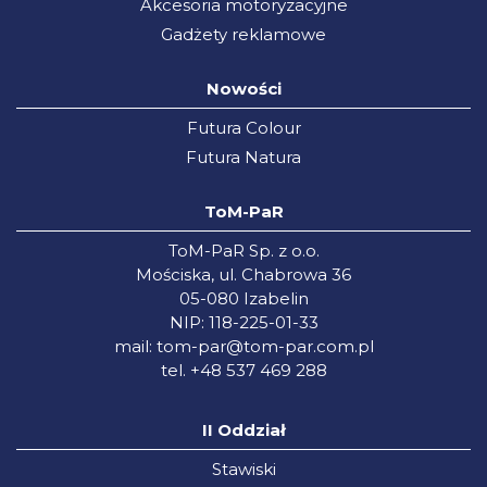
Akcesoria motoryzacyjne
Gadżety reklamowe
Nowości
Futura Colour
Futura Natura
ToM-PaR
ToM-PaR Sp. z o.o.
Mościska, ul. Chabrowa 36
05-080 Izabelin
NIP: 118-225-01-33
mail:
tom-par@tom-par.com.pl
tel. +48 537 469 288
II Oddział
Stawiski