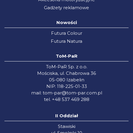
Gadżety reklamowe
Nowości
Futura Colour
Futura Natura
ToM-PaR
ToM-PaR Sp. z o.o.
Mościska, ul. Chabrowa 36
05-080 Izabelin
NIP: 118-225-01-33
mail:
tom-par@tom-par.com.pl
tel. +48 537 469 288
II Oddział
Stawiski
ul. Smolniki 10