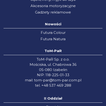
Akcesoria motoryzacyjne
Gadżety reklamowe
Nowości
Futura Colour
Futura Natura
ToM-PaR
ToM-PaR Sp. z o.o.
Mościska, ul. Chabrowa 36
05-080 Izabelin
NIP: 118-225-01-33
mail:
tom-par@tom-par.com.pl
tel. +48 537 469 288
II Oddział