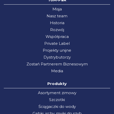
Misja
Nasz team
Historia
Rozwój
Współpraca
Private Label
Projekty unijne
Dystrybutorzy
Zostań Partnerem Biznesowym
Media
Produkty
Asortyment zimowy
Szczotki
Ściągaczki do wody
Gąbki, irchy, myjki do szyb