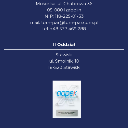
Mościska, ul. Chabrowa 36
05-080 Izabelin
NIP: 118-225-01-33
mail:
tom-par@tom-par.com.pl
tel. +48 537 469 288
II Oddział
Stawiski
ul. Smolniki 10
18-520 Stawiski