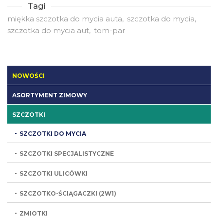
Tagi
miękka szczotka do mycia auta
szczotka do mycia
szczotka do mycia aut
tom-par
NOWOŚCI
ASORTYMENT ZIMOWY
SZCZOTKI
SZCZOTKI DO MYCIA
SZCZOTKI SPECJALISTYCZNE
SZCZOTKI ULICÓWKI
SZCZOTKO-ŚCIĄGACZKI (2W1)
ZMIOTKI