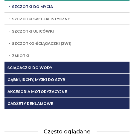
SZCZOTKI DO MYCIA
SZCZOTKI SPECJALISTYCZNE
SZCZOTKI ULICÓWKI
SZCZOTKO-ŚCIĄGACZKI (2W1)
ZMIOTKI
ŚCIĄGACZKI DO WODY
GĄBKI, IRCHY, MYJKI DO SZYB
AKCESORIA MOTORYZACYJNE
GADŻETY REKLAMOWE
Często oglądane