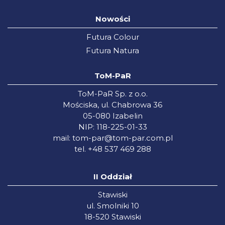
Nowości
Futura Colour
Futura Natura
ToM-PaR
ToM-PaR Sp. z o.o.
Mościska, ul. Chabrowa 36
05-080 Izabelin
NIP: 118-225-01-33
mail:
tom-par@tom-par.com.pl
tel. +48 537 469 288
II Oddział
Stawiski
ul. Smolniki 10
18-520 Stawiski