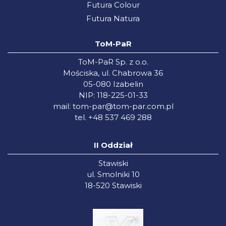
Futura Colour
Futura Natura
ToM-PaR
ToM-PaR Sp. z o.o.
Mościska, ul. Chabrowa 36
05-080 Izabelin
NIP: 118-225-01-33
mail:
tom-par@tom-par.com.pl
tel. +48 537 469 288
II Oddział
Stawiski
ul. Smolniki 10
18-520 Stawiski