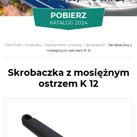
POBIERZ
KATALOG 2024
ToM-PaR
-
Produkty
-
Asortyment zimowy
-
Skrobaczki
-
Skrobaczka z
mosiężnym ostrzem K 12
Skrobaczka z mosiężnym
ostrzem K 12