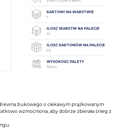
37cm x 27cm x 18cm
KARTONY NA WARSTWIE
9
ILOŚĆ WARSTW NA PALECIE
10
ILOŚĆ KARTONÓW NA PALECIE
90
WYSOKOŚĆ PALETY
195cm
 z drewna bukowego o ciekawym prążkowanym
datkowo wzmocniona, aby dobrze zbierała śnieg z
ingu.