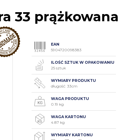
ra 33 prążkowana
EAN
5904720098383
ILOŚĆ SZTUK W OPAKOWANIU
25 sztuk
WYMIARY PRODUKTU
długość: 33cm
WAGA PRODUKTU
0.19 kg
WAGA KARTONU
4.87 kg
WYMIARY KARTONU