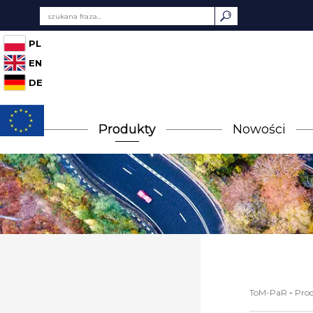
PL
EN
DE
Produkty
Nowości
ToM-PaR
-
Pro