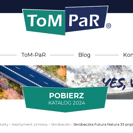
ToM-PaR
Blog
Kon
POBIERZ
KATALOG 2024
dukty
-
Asortyment zimowy
-
Skrobaczki
-
Skrobaczka Futura Natura 33 pr