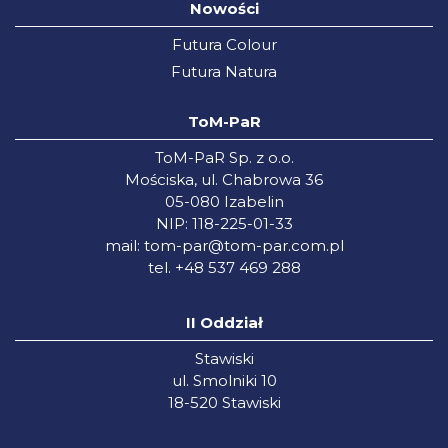
Nowości
Futura Colour
Futura Natura
ToM-PaR
ToM-PaR Sp. z o.o.
Mościska, ul. Chabrowa 36
05-080 Izabelin
NIP: 118-225-01-33
mail:
tom-par@tom-par.com.pl
tel. +48 537 469 288
II Oddział
Stawiski
ul. Smolniki 10
18-520 Stawiski