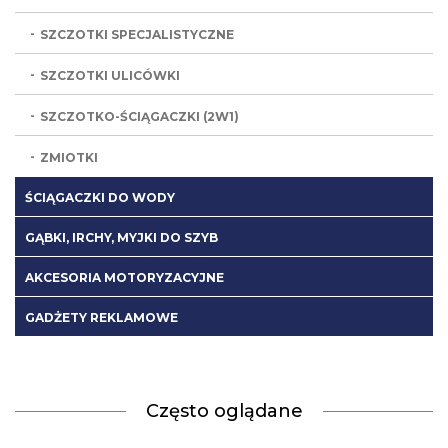
SZCZOTKI SPECJALISTYCZNE
SZCZOTKI ULICÓWKI
SZCZOTKO-ŚCIĄGACZKI (2W1)
ZMIOTKI
ŚCIĄGACZKI DO WODY
GĄBKI, IRCHY, MYJKI DO SZYB
AKCESORIA MOTORYZACYJNE
GADŻETY REKLAMOWE
Często oglądane