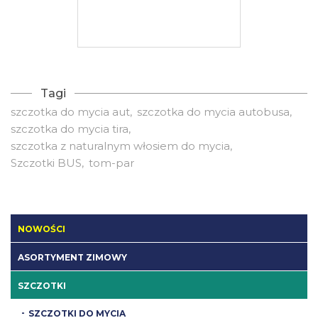
Tagi
szczotka do mycia aut
szczotka do mycia autobusa
szczotka do mycia tira
szczotka z naturalnym włosiem do mycia
Szczotki BUS
tom-par
NOWOŚCI
ASORTYMENT ZIMOWY
SZCZOTKI
SZCZOTKI DO MYCIA