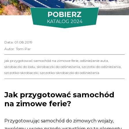
POBIERZ
KATALOG 2024
Data: 01.08.2019
Autor: Tom-Par
jak przygotować samochód na zimowe ferie
,
odśnieżanie auta
,
skrobaczki do lodu
,
skrobaczki do odśnieżania
,
szczotki do odśnieżania
,
szczotko-skrobaczki
,
szczotko-skrobaczki do odśnieżania
Jak przygotować samochód
na zimowe ferie?
Przygotowując samochód do zimowych wojaży,
zwróćmy uwagę przede wszystkim na te elementy,