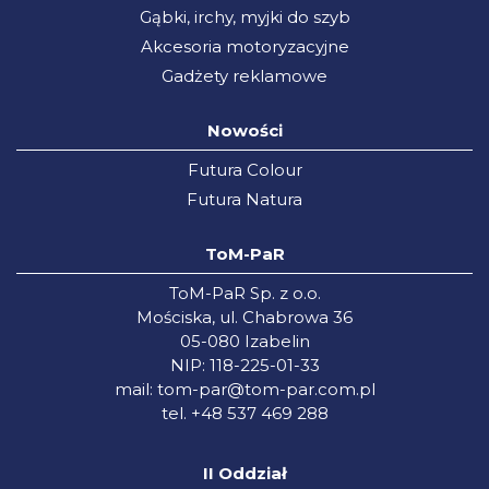
Gąbki, irchy, myjki do szyb
Akcesoria motoryzacyjne
Gadżety reklamowe
Nowości
Futura Colour
Futura Natura
ToM-PaR
ToM-PaR Sp. z o.o.
Mościska, ul. Chabrowa 36
05-080 Izabelin
NIP: 118-225-01-33
mail:
tom-par@tom-par.com.pl
tel. +48 537 469 288
II Oddział