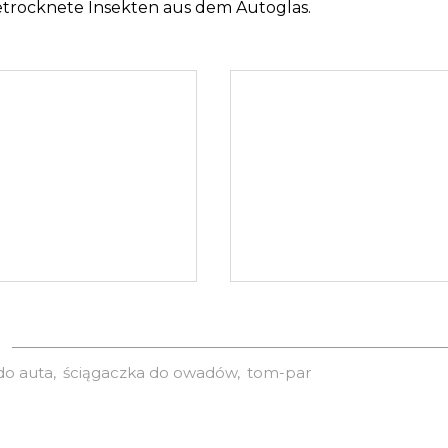
etrocknete Insekten aus dem Autoglas.
do auta
ściągaczka do owadów
tom-par