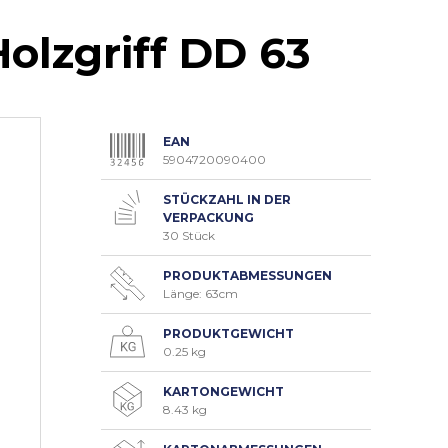
olzgriff DD 63
EAN
5904720090400
STÜCKZAHL IN DER
VERPACKUNG
30 Stück
PRODUKTABMESSUNGEN
Länge: 63cm
PRODUKTGEWICHT
0.25 kg
KARTONGEWICHT
8.43 kg