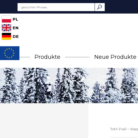
PL
EN
DE
Produkte
Neue Produkte
ToM-PaR
-
Wass