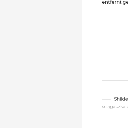
entfernt g
Shilde
ściągaczka 