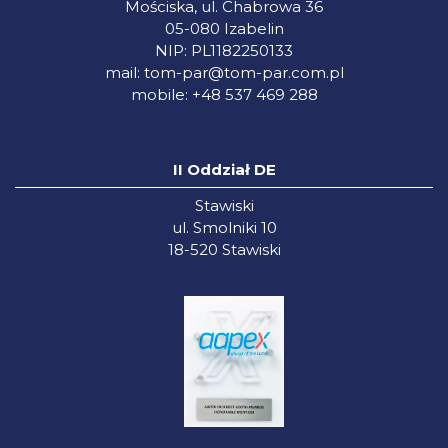
Mościska, ul. Chabrowa 36
05-080 Izabelin
NIP: PL1182250133
mail:
tom-par@tom-par.com.pl
mobile: +48 537 469 288
II Oddział DE
Stawiski
ul. Smolniki 10
18-520 Stawiski