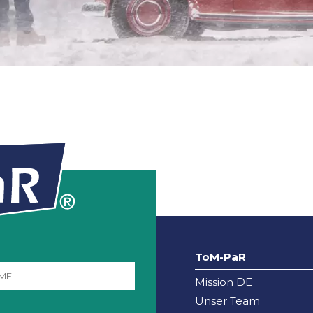
ToM-PaR
Mission DE
Unser Team