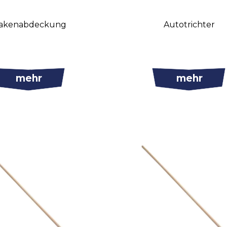
akenabdeckung
Autotrichter
mehr
mehr