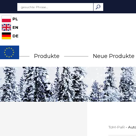
PL
EN
DE
Produkte
Neue Produkte
ToM-PaR
-
Aut