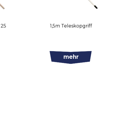
125
1,5m Teleskopgriff
mehr