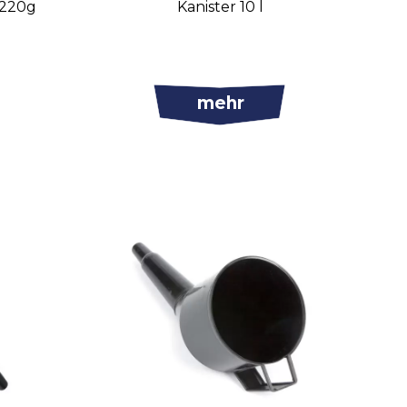
 220g
Kanister 10 l
mehr