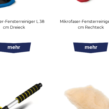
er-Fensterreiniger L 38
Mikrofaser-Fensterreinig
cm Dreieck
cm Rechteck
mehr
mehr