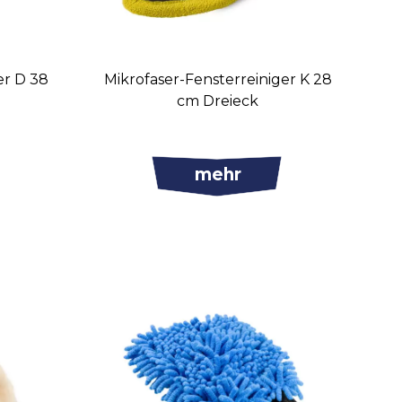
er D 38
Mikrofaser-Fensterreiniger K 28
cm Dreieck
mehr