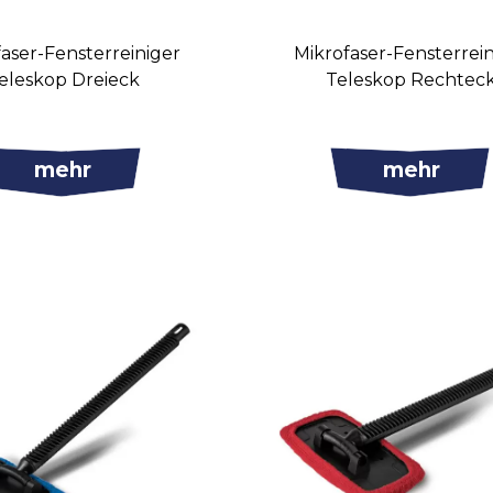
aser-Fensterreiniger
Mikrofaser-Fensterrei
eleskop Dreieck
Teleskop Rechtec
mehr
mehr