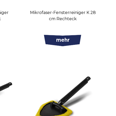
niger
Mikrofaser-Fensterreiniger K 28
k
cm Rechteck
mehr