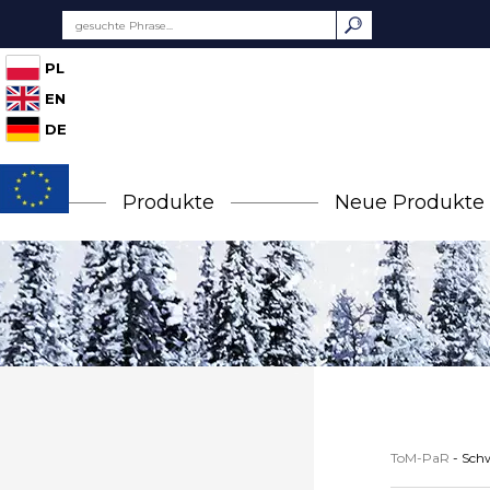
PL
EN
DE
Produkte
Neue Produkte
ToM-PaR
-
Sch