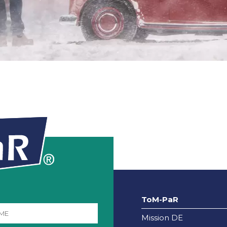
ToM-PaR
Mission DE