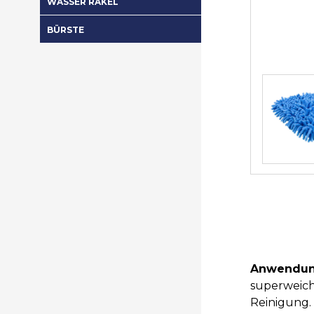
WASSER RAKEL
BÜRSTE
Anwendun
superweich
Reinigung.