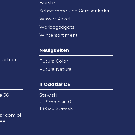
Bürste
Schwämme und Gämsenleder
Wasser Rakel
Werbegadgets
Wintersortiment
Neuigkeiten
partner
Futura Color
Futura Natura
II Oddział DE
a 36
Stawiski
ul. Smolniki 10
18-520 Stawiski
r.com.pl
288