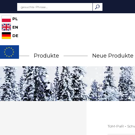
PL
EN
DE
Produkte
Neue Produkte
ToM-PaR
-
Sch