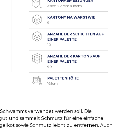
KARTONABMESSUNGEN
37cm x 27cm x 18cm
KARTONY NA WARSTWIE
9
ANZAHL DER SCHICHTEN AUF
EINER PALETTE
10
ANZAHL DER KARTONS AUF
EINER PALETTE
90
PALETTENHÖHE
195cm
es Schwamms verwendet werden soll. Die
r gut und sammelt Schmutz für eine einfache
gelkot sowie Schmutz leicht zu entfernen. Auch