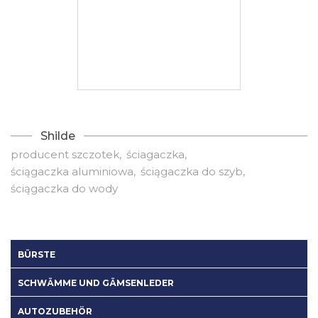
Shilde
producent szczotek
ściagaczka
ściągaczka aluminiowa
ściągaczka do szyb
ściągaczka do wody
BÜRSTE
SCHWÄMME UND GÄMSENLEDER
AUTOZUBEHÖR