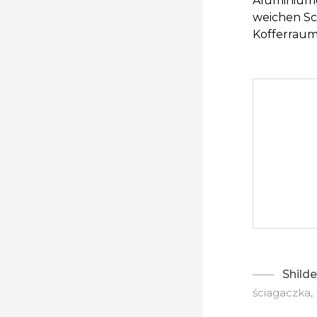
Aluminiumgr
weichen Sc
Kofferraum
Shilde
ściagaczka