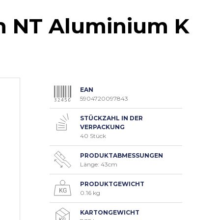
ch NT Aluminium K
EAN
5904720097843
STÜCKZAHL IN DER
VERPACKUNG
40 Stück
PRODUKTABMESSUNGEN
Länge: 43cm
PRODUKTGEWICHT
0.16 kg
KARTONGEWICHT