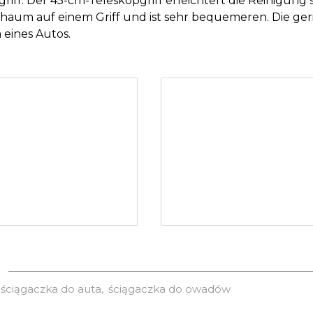
iff. Der 45-cm-Teleskopgriff erleichtert die Reinigung 
haum auf einem Griff und ist sehr bequemeren. Die ger
 eines Autos.
ściągaczka do auta
ściągaczka do owadów