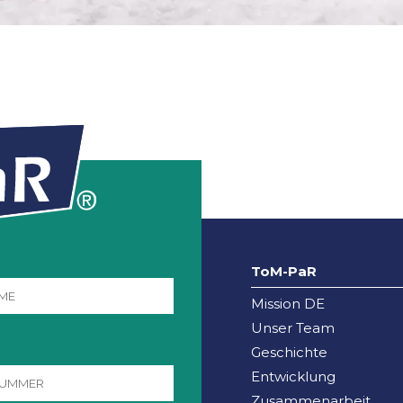
ToM-PaR
Mission DE
Unser Team
Geschichte
Entwicklung
Zusammenarbeit