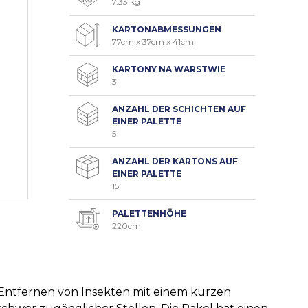
7.33 kg
KARTONABMESSUNGEN
77cm x 37cm x 41cm
KARTONY NA WARSTWIE
3
ANZAHL DER SCHICHTEN AUF
EINER PALETTE
5
ANZAHL DER KARTONS AUF
EINER PALETTE
15
PALETTENHÖHE
220cm
ntfernen von Insekten mit einem kurzen