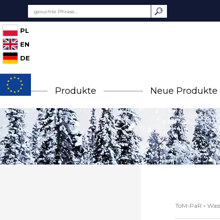
PL
EN
DE
Produkte
Neue Produkte
ToM-PaR
-
Wass