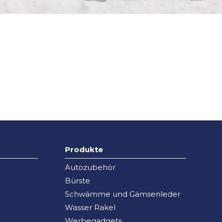
Produkte
Autozubehör
Bürste
Schwämme und Gämsenleder
Wasser Rakel
Werbegadgets