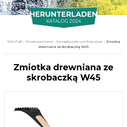
HERUNTERLADEN
KATALOG 2024
ToM-PaR
-
Wintersortiment
-
Schneebürste und Eiskratzer
-
Zmiotka
drewniana ze skrobaczką W45
Zmiotka drewniana ze
skrobaczką W45