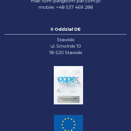
mail:
tom-par@tom-par.com.pl
mobile: +48 537 469 288
II Oddział DE
Stawiski
ul. Smolniki 10
18-520 Stawiski