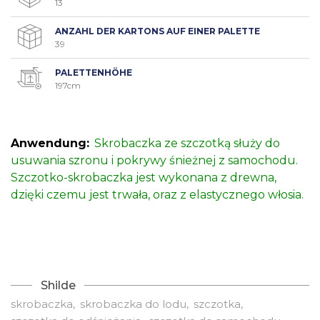
13
ANZAHL DER KARTONS AUF EINER PALETTE
39
PALETTENHÖHE
197cm
Anwendung:
Skrobaczka ze szczotką służy do
usuwania szronu i pokrywy śnieżnej z samochodu.
Szczotko-skrobaczka jest wykonana z drewna,
dzięki czemu jest trwała, oraz z elastycznego włosia.
Shilde
skrobaczka
skrobaczka do lodu
szczotka