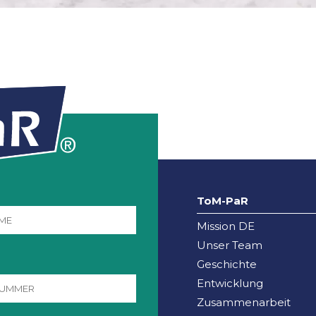
ToM-PaR
Mission DE
Unser Team
Geschichte
Entwicklung
Zusammenarbeit