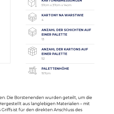
KARTONABMESSUNGEN
57cm x 37cm x 14cm
KARTONY NA WARSTWIE
4
ANZAHL DER SCHICHTEN AUF
EINER PALETTE
13
ANZAHL DER KARTONS AUF
EINER PALETTE
52
PALETTENHÖHE
197cm
en. Die Borstenenden wurden geteilt, um die
ergestellt aus langlebigen Materialien – mit
riffs ist für den direkten Anschluss des