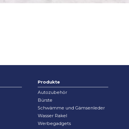
Produkte
Autozubehör
Bürste
Schwämme und Gämsenleder
Wasser Rakel
Werbegadgets