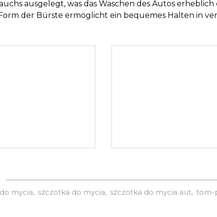
uchs ausgelegt, was das Waschen des Autos erheblich er
 Form der Bürste ermöglicht ein bequemes Halten in ver
 do mycia
szczotka do mycia
szczotka do mycia aut
tom-