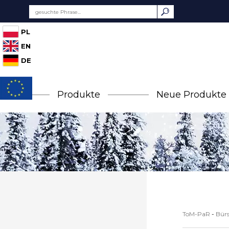
PL
EN
DE
Produkte
Neue Produkte
ToM-PaR
-
Bürs