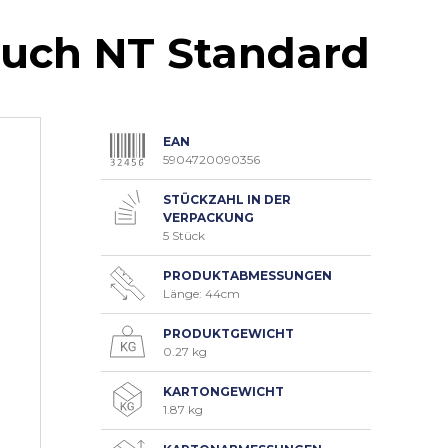
ouch NT Standard
EAN
5904720090356
STÜCKZAHL IN DER
VERPACKUNG
5 Stück
PRODUKTABMESSUNGEN
Länge: 44cm
PRODUKTGEWICHT
0.27 kg
KARTONGEWICHT
1.87 kg