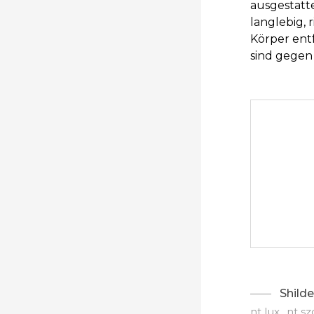
ausgestatt
langlebig, 
Körper ent
sind gegen
Shilde
nt lux
nt s