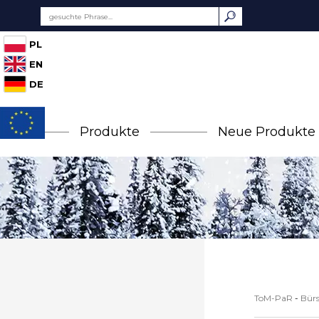
PL
EN
DE
Produkte
Neue Produkte
ToM-PaR
-
Bürs