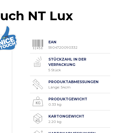
ouch NT Lux
EAN
5904720090332
STÜCKZAHL IN DER
VERPACKUNG
5 Stück
PRODUKTABMESSUNGEN
Länge: 54cm
PRODUKTGEWICHT
0.33 kg
KARTONGEWICHT
2.20 kg