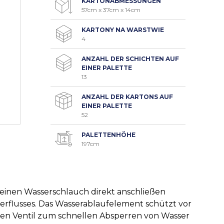
KARTONABMESSUNGEN
57cm x 37cm x 14cm
KARTONY NA WARSTWIE
4
ANZAHL DER SCHICHTEN AUF
EINER PALETTE
13
ANZAHL DER KARTONS AUF
EINER PALETTE
52
PALETTENHÖHE
197cm
 einen Wasserschlauch direkt anschließen
serflusses. Das Wasserablaufelement schützt vor
ten Ventil zum schnellen Absperren von Wasser