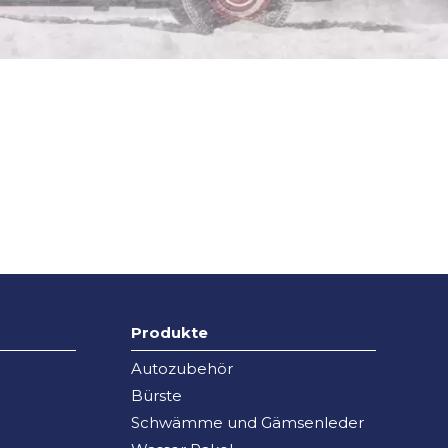
Produkte
Autozubehör
Bürste
Schwämme und Gämsenleder