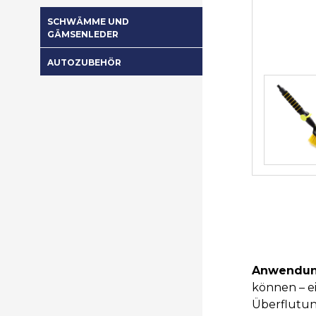
SCHWÄMME UND
GÄMSENLEDER
AUTOZUBEHÖR
Anwendun
können – ei
Überflutun