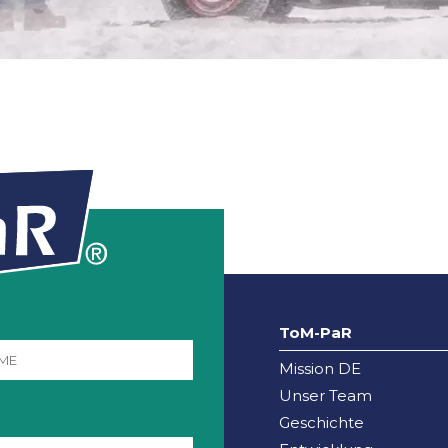
ToM-PaR
Mission DE
Unser Team
Geschichte