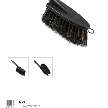
EAN
5904720090189