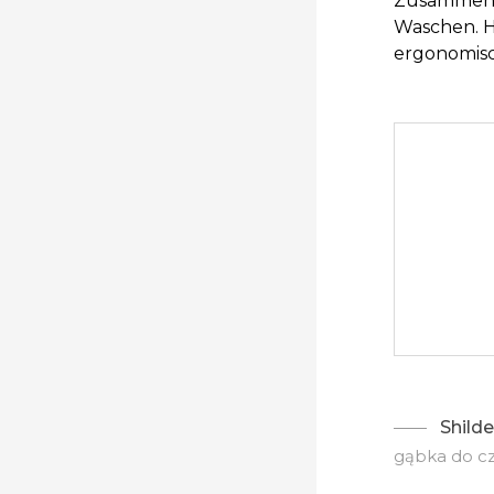
Zusammense
Waschen. H
ergonomisc
Shilde
gąbka do cz