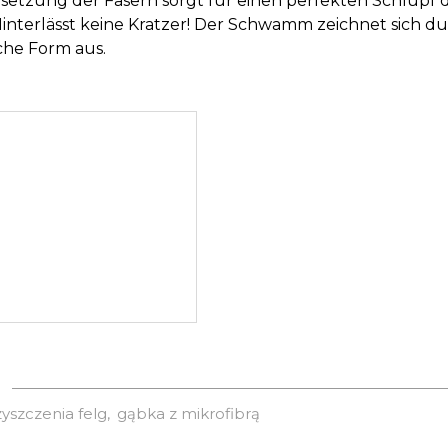
tzung der Fasern sorgt für einen perfekten Schlupf 
interlässt keine Kratzer! Der Schwamm zeichnet sich 
he Form aus.
yszczenia felg
gąbka z mikrofibrą