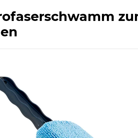
rofaserschwamm zum
gen