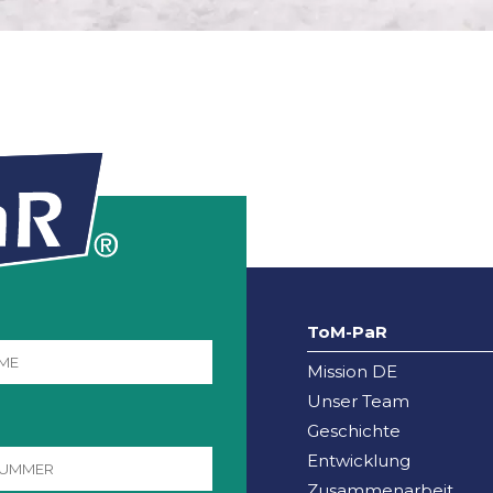
ToM-PaR
Mission DE
Unser Team
Geschichte
Entwicklung
Zusammenarbeit