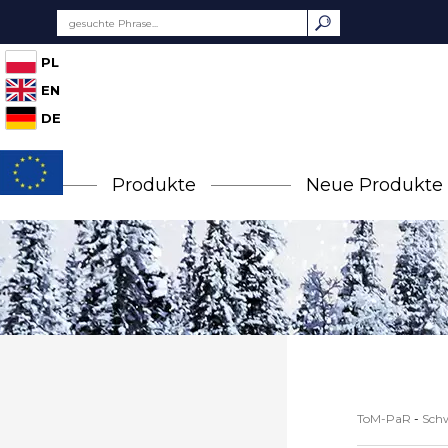
PL
EN
DE
Produkte
Neue Produkte
ToM-PaR
-
Sch