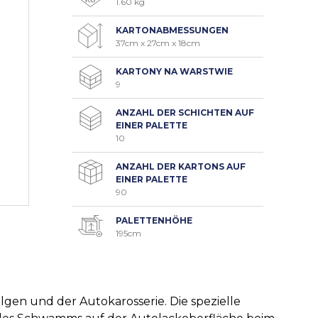
1.60 kg
KARTONABMESSUNGEN
37cm x 27cm x 18cm
KARTONY NA WARSTWIE
9
ANZAHL DER SCHICHTEN AUF
EINER PALETTE
10
ANZAHL DER KARTONS AUF
EINER PALETTE
90
PALETTENHÖHE
195cm
en und der Autokarosserie. Die spezielle