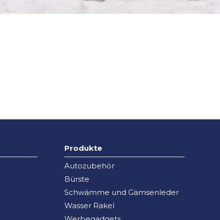
Produkte
Autozubehör
Bürste
Schwämme und Gämsenleder
Wasser Rakel
Werbegadgets