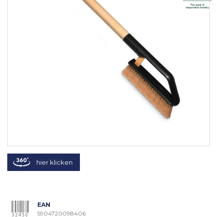
hier klicken
EAN
5904720098406