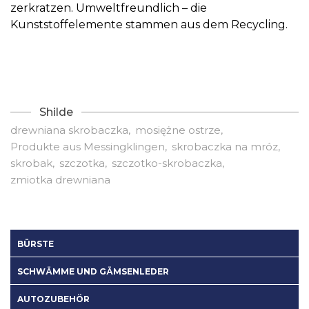
zerkratzen. Umweltfreundlich – die
Kunststoffelemente stammen aus dem Recycling.
Shilde
drewniana skrobaczka
mosiężne ostrze
Produkte aus Messingklingen
skrobaczka na mróz
skrobak
szczotka
szczotko-skrobaczka
zmiotka drewniana
BÜRSTE
SCHWÄMME UND GÄMSENLEDER
AUTOZUBEHÖR