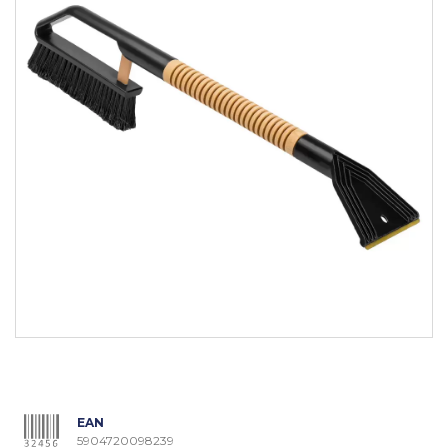
EAN
5904720098239