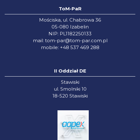
ToM-PaR
Mościska, ul. Chabrowa 36
05-080 Izabelin
NIP: PL1182250133
mail:
tom-par@tom-par.com.pl
mobile: +48 537 469 288
II Oddział DE
Stawiski
ul. Smolniki 10
18-520 Stawiski