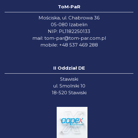
ToM-PaR
Mościska, ul. Chabrowa 36
05-080 Izabelin
NIP: PL1182250133
mail:
tom-par@tom-par.com.pl
mobile: +48 537 469 288
II Oddział DE
Stawiski
ul. Smolniki 10
18-520 Stawiski