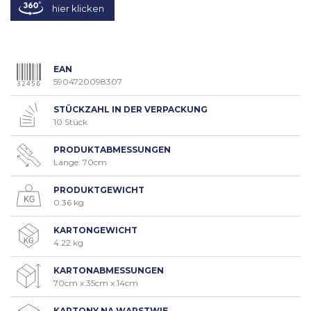
hier klicken
EAN
5904720098307
STÜCKZAHL IN DER VERPACKUNG
10 Stück
PRODUKTABMESSUNGEN
Länge: 70cm
PRODUKTGEWICHT
0.36 kg
KARTONGEWICHT
4.22 kg
KARTONABMESSUNGEN
70cm x 35cm x 14cm
KARTONY NA WARSTWIE