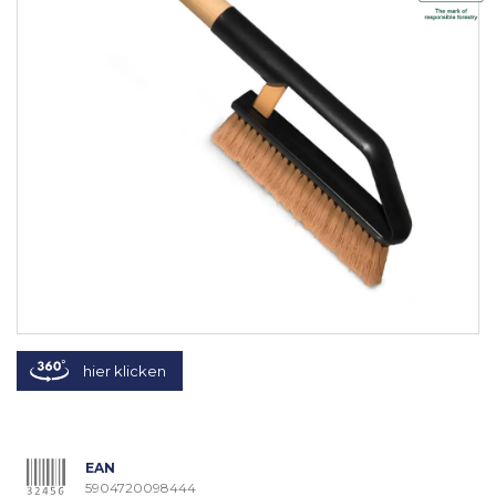
hier klicken
EAN
5904720098444