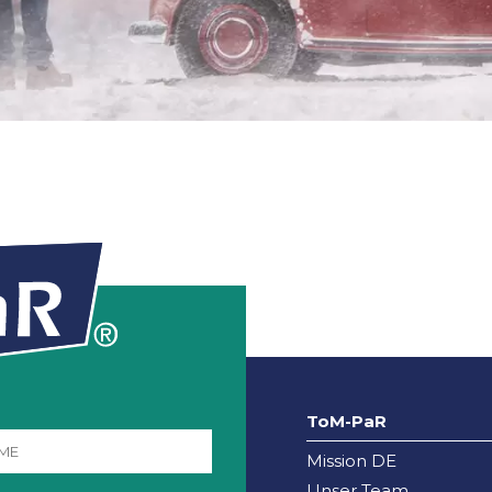
ToM-PaR
Mission DE
Unser Team