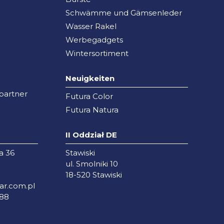
Schwämme und Gämsenleder
Wasser Rakel
Werbegadgets
Wintersortiment
Neuigkeiten
partner
Futura Color
Futura Natura
II Oddział DE
a 36
Stawiski
ul. Smolniki 10
18-520 Stawiski
r.com.pl
288