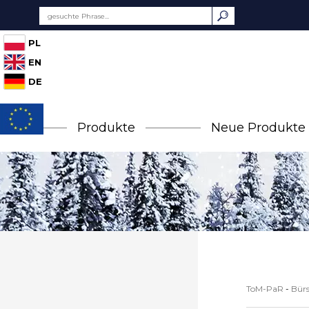
PL
EN
DE
Produkte
Neue Produkte
ToM-PaR
-
Bürs