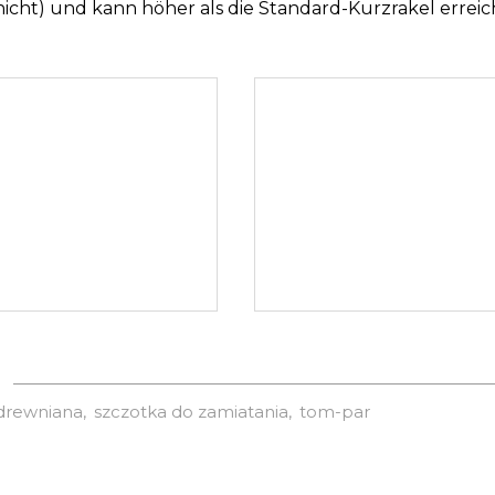
 nicht) und kann höher als die Standard-Kurzrakel errei
 drewniana
szczotka do zamiatania
tom-par