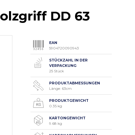
Holzgriff DD 63
EAN
5904720090943
STÜCKZAHL IN DER
VERPACKUNG
25 Stück
PRODUKTABMESSUNGEN
Länge: 63cm
PRODUKTGEWICHT
0.35 kg
KARTONGEWICHT
9.68 kg