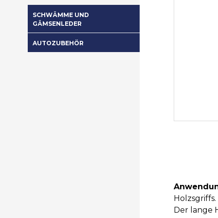
SCHWÄMME UND
GÄMSENLEDER
AUTOZUBEHÖR
Anwendun
Holzsgriff
Der lange H