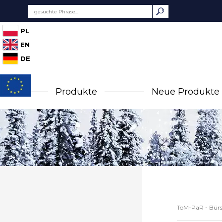
PL
EN
DE
Produkte
Neue Produkte
ToM-PaR
-
Bürs